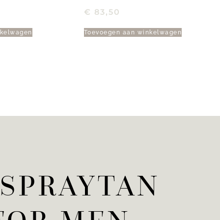
€
83,50
nkelwagen
Toevoegen aan winkelwagen
 SPRAYTAN