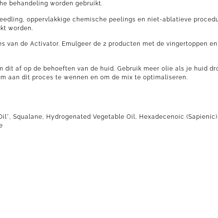
che behandeling worden gebruikt.
eedling, oppervlakkige chemische peelings en niet-ablatieve procedu
ikt worden.
jes van de Activator. Emulgeer de 2 producten met de vingertoppen 
dit af op de behoeften van de huid. Gebruik meer olie als je huid dro
n om aan dit proces te wennen en om de mix te optimaliseren.
l*, Squalane, Hydrogenated Vegetable Oil, Hexadecenoic (Sapienic) 
e