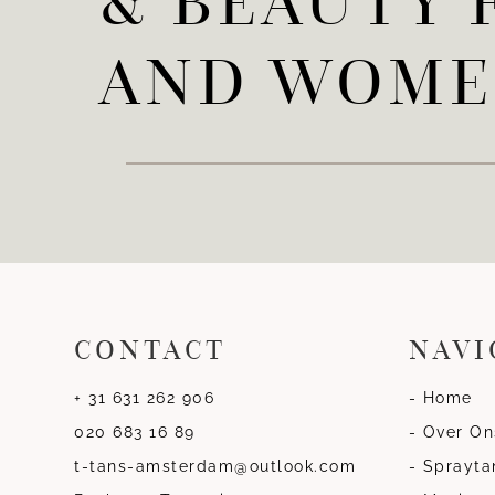
& BEAUTY 
AND WOM
CONTACT
NAVI
+ 31 631 262 906
- Home
020 683 16 89
- Over On
t-tans-amsterdam@outlook.com
- Sprayta