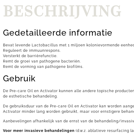
BESCHRIJVING
Gedetailleerde informatie
Bevat levende Lactobacillus met 1 miljoen kolonievormende eenhed
Reguleert de immuunrespons.
Versterkt de barrièrefunctie.
Remt de groei van pathogene bacteriën.
Remt de vorming van pathogene biofilms.
Gebruik
De Pre-care Oil en Activator kunnen alle andere topische produc
de esthetische behandeling.
De gebruiksduur van de Pre-care Oil en Activator kan worden aang
Activator minder lang worden gebruikt, maar voor ernstigere beha
Aanbevelingen afhankelijk van de ernst van de behandeling/invasivi
Voor meer invasieve behandelingen
(d.w.z. ablatieve resurfacing 