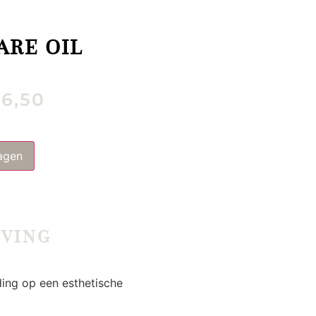
ARE OIL
6,50
agen
JVING
ing op een esthetische