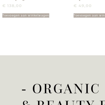
€
138,00
€
49,00
Toevoegen aan winkelwagen
Toevoegen aan wi
- ORGANIC