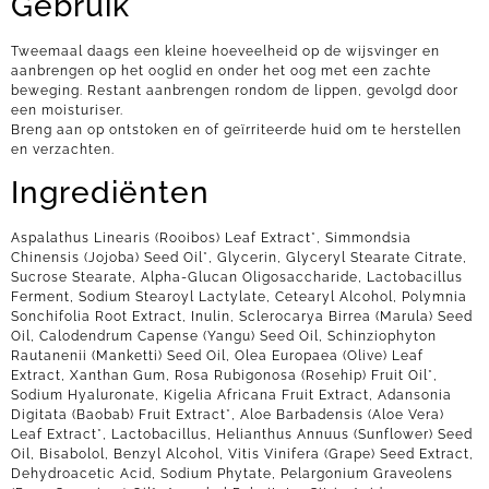
Gebruik
Tweemaal daags een kleine hoeveelheid op de wijsvinger en
aanbrengen op het ooglid en onder het oog met een zachte
beweging. Restant aanbrengen rondom de lippen, gevolgd door
een moisturiser.
Breng aan op ontstoken en of geïrriteerde huid om te herstellen
en verzachten.
Ingrediënten
Aspalathus Linearis (Rooibos) Leaf Extract*, Simmondsia
Chinensis (Jojoba) Seed Oil*, Glycerin, Glyceryl Stearate Citrate,
Sucrose Stearate, Alpha-Glucan Oligosaccharide, Lactobacillus
Ferment, Sodium Stearoyl Lactylate, Cetearyl Alcohol, Polymnia
Sonchifolia Root Extract, Inulin, Sclerocarya Birrea (Marula) Seed
Oil, Calodendrum Capense (Yangu) Seed Oil, Schinziophyton
Rautanenii (Manketti) Seed Oil, Olea Europaea (Olive) Leaf
Extract, Xanthan Gum, Rosa Rubigonosa (Rosehip) Fruit Oil*,
Sodium Hyaluronate, Kigelia Africana Fruit Extract, Adansonia
Digitata (Baobab) Fruit Extract*, Aloe Barbadensis (Aloe Vera)
Leaf Extract*, Lactobacillus, Helianthus Annuus (Sunflower) Seed
Oil, Bisabolol, Benzyl Alcohol, Vitis Vinifera (Grape) Seed Extract,
Dehydroacetic Acid, Sodium Phytate, Pelargonium Graveolens