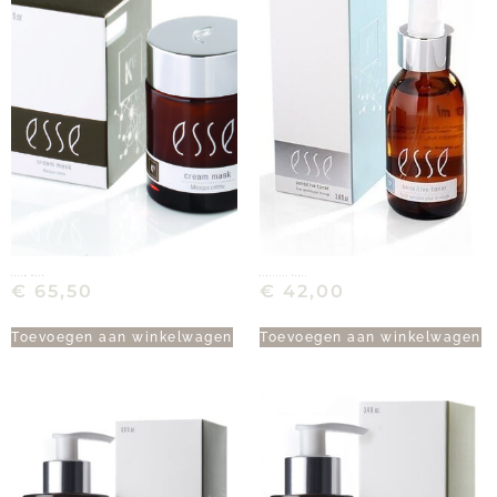
Cream Mask
Sensitive Toner
€
65,50
€
42,00
Toevoegen aan winkelwagen
Toevoegen aan winkelwagen