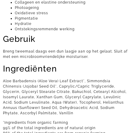
Collageen en elastine ondersteuning​
Photoageing​
Oxidatieve stress​
Pigmentatie
Hydratie
Ontstekingsremmende werking
Gebruik
Breng tweemaal daags een dun laagje aan op het gelaat. Sluit af
met een microbioomvriendelijke moisturiser.
Ingrediënten
Aloe Barbadensis (Aloe Vera) Leaf Extract*, Simmondsia
Chinensis (Jojoba) Seed Oil*, Caprylic/Capric Triglyceride,
Glycerin, Glyceryl Stearate Citrate, Bakuchiol, Cetearyl Alcohol,
Isoamyl Laurate, Xanthan Gum, Glyceryl Caprylate, Levulinic
Acid, Sodium Levulinate, Aqua (Water), Tocopherol, Helianthus
Annuus (Sunflower) Seed Oil, Dehydroacetic Acid, Sodium
Phytate, Ascorbyl Palmitate, Vanillin
*Ingredients from organic farming
99% of the total ingredients are of natural origin