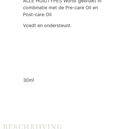
ALLE HUIDTYPES Wordt gebruikt in
combinatie met de Pre-care Oil en
Post-care Oil
Voedt en ondersteunt.
Dit product wordt gebruikt in combinatie
met de Pre-care Oil en Post-care Oil. Het
werkt als een emulgator om de
probiotica uit de oliën vrij te laten en
biedt een prebiotische mix om ze te
voeden. Hyaluronzuur vermindert
inflammatie en hydrateert de huid.
30ml
BESCHRIJVING