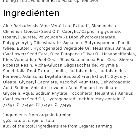
Reinig in de avond met Esse Make-up Remover
Ingrediënten
Aloe Barbadensis (Aloe Vera) Leaf Extract*, Simmondsia
Chinensis (Jojoba) Seed Oil*, Caprylic/Capric Triglyceride,
Isoamyl Laurate, Polyglyceryl-2 Dipolyhydroxystearate,
Polyglyceryl-3 Diisostearate, Squalane, Butyrospermum Parkii
(Shea) Butter*, Hydrogenated Vegetable Oil, Helianthus Annuus
(Sunflower) Seed Cera, Olea Europaea (Olive) Oil Unsaponifiables,
Rhus Verniciflua Peel Cera, Rhus Succedanea Fruit Cera, Shorea
Robusta Resin, Alpha-Glucan Oligosaccharide, Polymnia
Sonchifolia Root Extract, Inulin, Lactobacillus, Lactobacillus
Ferment, Adansonia Digitata (Baobab) Fruit Extract*, Glyceryl
Oleate, Glyceryl Caprylate, Ascorbyl Palmitate, Dehydroacetic
Acid, Sodium Anisate, Levulinic Acid, Sodium Levulinate,
Glycerin, Aqua, Sodium Phytate, Tocopherol, Helianthus Annuus
(Sunflower) Seed Oil, Hydrogenated Lecithin. May contain: CI
77891, CI 77492, CI 77491, CI 77499
*ingredients from organic farming
99% natural origin of total
58% of the total ingredients are from Organic Farming