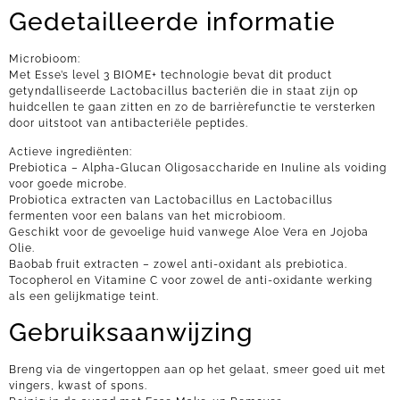
Gedetailleerde informatie
Microbioom:
Met Esse’s level 3 BIOME+ technologie bevat dit product
getyndalliseerde Lactobacillus bacteriën die in staat zijn op
huidcellen te gaan zitten en zo de barrièrefunctie te versterken
door uitstoot van antibacteriële peptides.
Actieve ingrediënten:
Prebiotica – Alpha-Glucan Oligosaccharide en Inuline als voiding
voor goede microbe.
Probiotica extracten van Lactobacillus en Lactobacillus
fermenten voor een balans van het microbioom.
Geschikt voor de gevoelige huid vanwege Aloe Vera en Jojoba
Olie.
Baobab fruit extracten – zowel anti-oxidant als prebiotica.
Tocopherol en Vitamine C voor zowel de anti-oxidante werking
als een gelijkmatige teint.
Gebruiksaanwijzing
Breng via de vingertoppen aan op het gelaat, smeer goed uit met
vingers, kwast of spons.