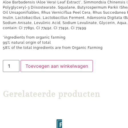
Aloe Barbadensis (Aloe Vera) Leaf Extract*, Simmondsia Chinensis (
Polyglyceryl-3 Diisostearate, Squalane, Butyrospermum Parkii (She
Oil Unsaponifiables, Rhus Verniciflua Peel Cera, Rhus Succedanea 
Inulin, Lactobacillus, Lactobacillus Ferment, Adansonia Digitata (B
Sodium Anisate, Levulinic Acid, Sodium Levulinate, Glycerin, Aqua
contain: CI 77891, CI 77492, CI 77491, CI 77499
*ingredients from organic farming
99% natural origin of total
58% of the total ingredients are from Organic Farming
Toevoegen aan winkelwagen
Gerelateerde producten