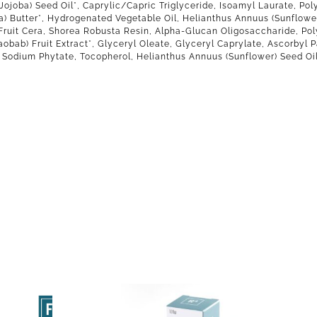
Jojoba) Seed Oil*, Caprylic/Capric Triglyceride, Isoamyl Laurate, Po
a) Butter*, Hydrogenated Vegetable Oil, Helianthus Annuus (Sunflowe
Fruit Cera, Shorea Robusta Resin, Alpha-Glucan Oligosaccharide, Pol
aobab) Fruit Extract*, Glyceryl Oleate, Glyceryl Caprylate, Ascorbyl 
, Sodium Phytate, Tocopherol, Helianthus Annuus (Sunflower) Seed Oi